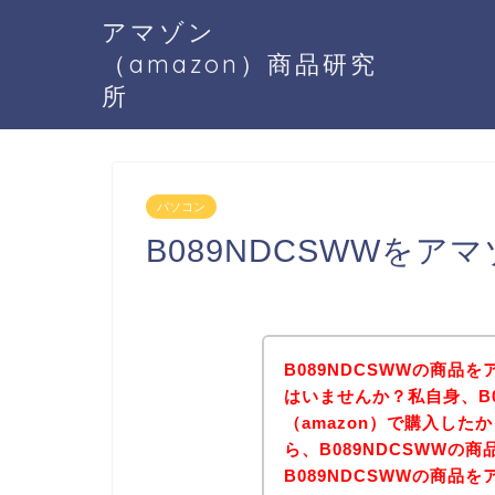
アマゾン
（amazon）商品研究
所
パソコン
B089NDCSWWを
B089NDCSWWの商品を
はいませんか？私自身、B0
（amazon）で購入し
ら、B089NDCSWWの
B089NDCSWWの商品