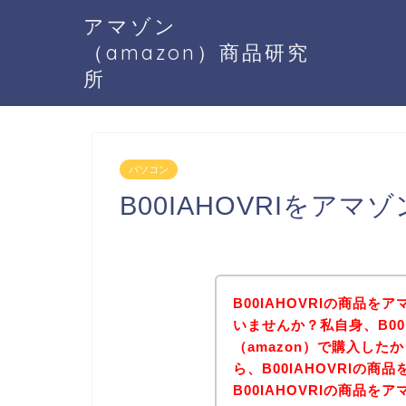
アマゾン
（amazon）商品研究
所
パソコン
B00IAHOVRIをア
B00IAHOVRIの商品を
いませんか？私自身、B00
（amazon）で購入し
ら、B00IAHOVRIの
B00IAHOVRIの商品