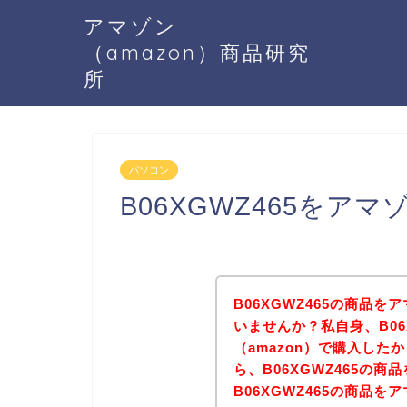
アマゾン
（amazon）商品研究
所
パソコン
B06XGWZ465をア
B06XGWZ465の商品を
いませんか？私自身、B06
（amazon）で購入し
ら、B06XGWZ465の
B06XGWZ465の商品