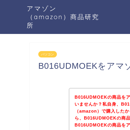
アマゾン
（amazon）商品研究
所
パソコン
B016UDMOEKをア
B016UDMOEKの商品を
いませんか？私自身、B01
（amazon）で購入し
ら、B016UDMOEKの
B016UDMOEKの商品