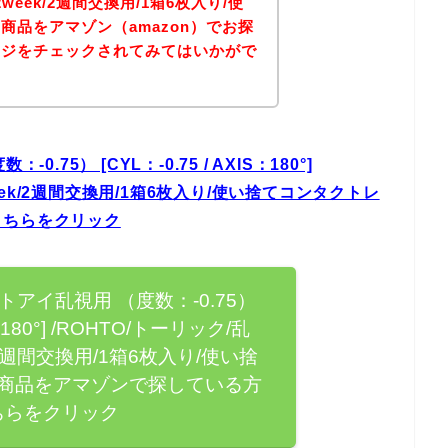
week/2週間交換用/1箱6枚入り/使
商品をアマゾン（amazon）でお探
ージをチェックされてみてはいかがで
75） [CYL：-0.75 / AXIS：180°]
week/2週間交換用/1箱6枚入り/使い捨てコンタクトレ
こちらをクリック
トアイ乱視用 （度数：-0.75）
S：180°] /ROHTO/トーリック/乱
/2週間交換用/1箱6枚入り/使い捨
商品をアマゾンで探している方
ちらをクリック