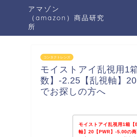
アマゾン
（amazon）商品研究
所
コンタクトレンズ
モイストアイ乱視用1箱
数】-2.25【乱視軸】2
でお探しの方へ
モイストアイ乱視用1箱【BC
軸】20【PWR】-5.00