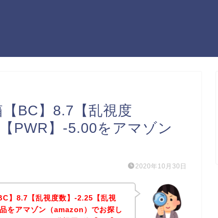
【BC】8.7【乱視度
0【PWR】-5.00をアマゾン
2020年10月30日
】8.7【乱視度数】-2.25【乱視
の商品をアマゾン（amazon）でお探し